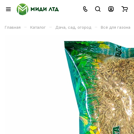
–
–
–
Главная
Каталог
Дача, сад, огород
Всё для газона