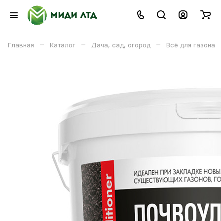
–
–
–
Главная
Каталог
Дача, сад, огород
Всё для газона