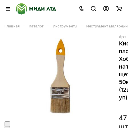
–
–
–
Главная
Каталог
Инструменты
Инструмент малярный
Арт
Ки
пл
Хо
на
ще
50
(12
уп)
47
ш