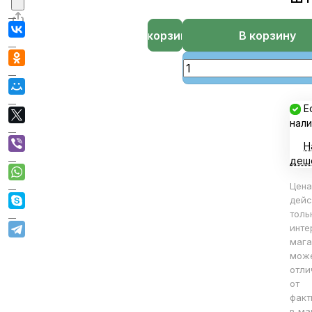
В корзине
В корзину
Е
нали
Н
деш
Цена
дейс
толь
инте
мага
мож
отли
от
факт
в ма