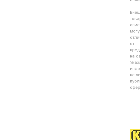
Внеш
това
опис
могу
отли
от
пред
на с
Указ
инфо
не я
публ
офер