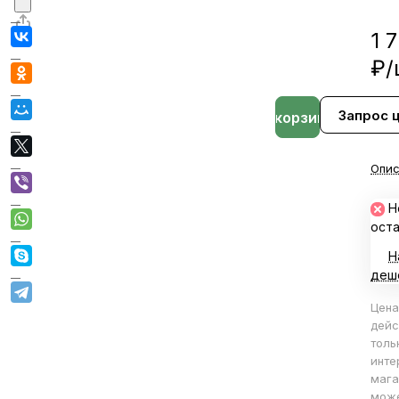
1 
₽/
Запрос 
В корзине
Опис
Н
ост
Н
деш
Цена
дейс
толь
инте
мага
мож