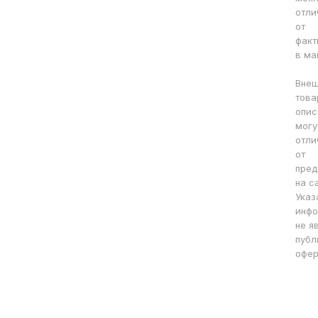
отли
от
факт
в ма
Внеш
това
опис
могу
отли
от
пред
на с
Указ
инфо
не я
публ
офер