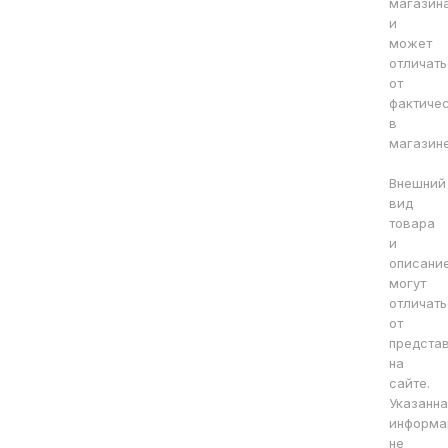
магазин
и
может
отличать
от
фактиче
в
магазине
Внешний
вид
товара
и
описани
могут
отличать
от
предста
на
сайте.
Указанна
информа
не