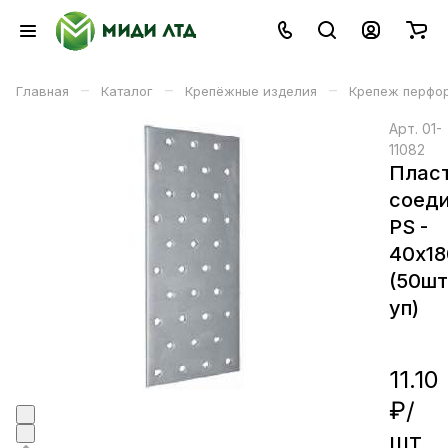
–
–
–
Главная
Каталог
Крепёжные изделия
Крепеж перфо
Арт.
01-
11082
Плас
соед
PS -
40х18
(50шт
уп)
11.10
₽/
шт