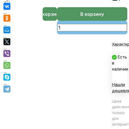
В корзине
В корзину
Характе
Есть
в
наличии
Нашли
дешевл
Цена
действи
только
для
интернет