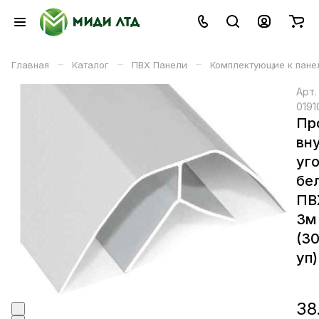
–
–
–
Главная
Каталог
ПВХ Панели
Комплектующие к пане
Арт
0191
Пр
вн
уг
бе
ПВ
3м
(3
уп)
38