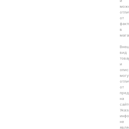
и
мож
отли
от
факт
в
мага
Вне
вид
това
и
опис
могу
отли
от
пред
на
сайт
Указ
инфо
не
явля