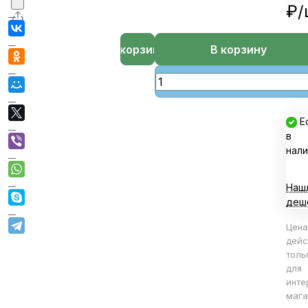
₽/
В корзине
В корзину
Е
в
нали
Наш
деш
Цена
дейс
толь
для
инте
мага