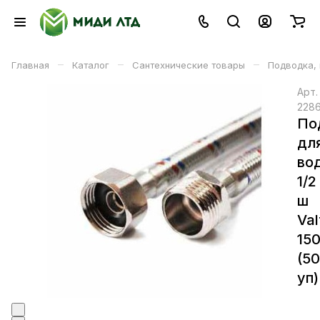
–
–
–
Главная
Каталог
Сантехнические товары
Подводка,
Арт
228
По
дл
во
1/2 
ш
Val
15
(5
уп)