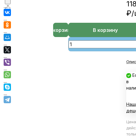
11
₽/
В корзине
В корзину
Опис
Е
в
нали
Наш
деш
Цена
дейс
толь