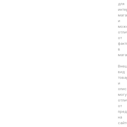
для
инте
мага
и
мож
отли
от
факт
в
мага
Вне
вид
това
и
опис
могу
отли
от
пред
на
сайт