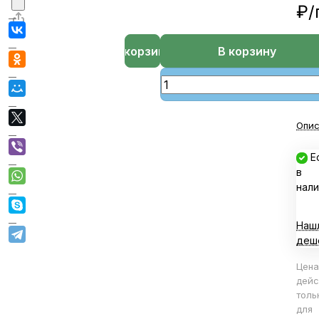
₽/
В корзине
В корзину
Опис
Е
в
нали
Наш
деш
Цена
дейс
толь
для