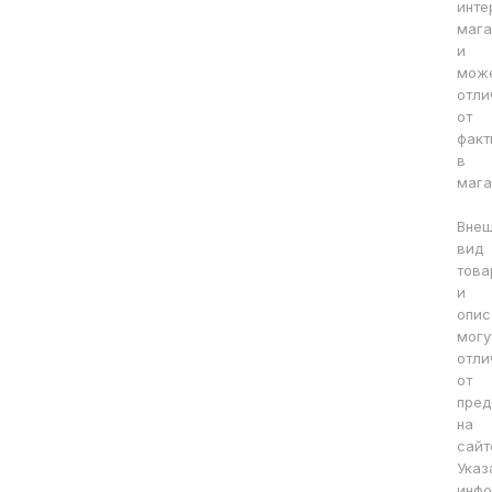
инте
мага
и
мож
отли
от
факт
в
мага
Вне
вид
това
и
опис
могу
отли
от
пред
на
сайт
Указ
инфо