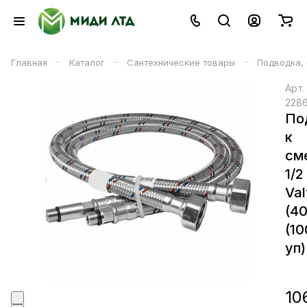
–
–
–
Главная
Каталог
Сантехнические товары
Подводка,
Арт
228
По
к
см
1/2
Val
(4
(1
уп)
10