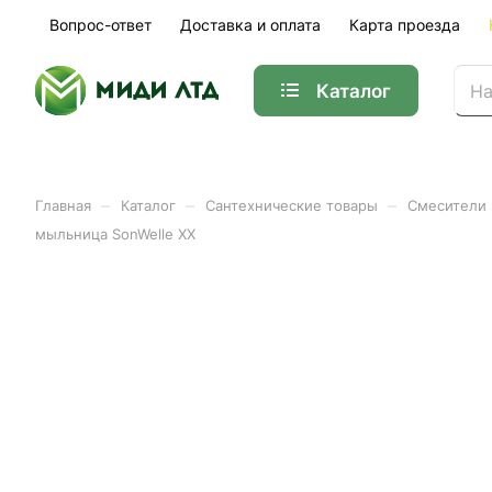
Вопрос-ответ
Доставка и оплата
Карта проезда
Каталог
–
–
–
Главная
Каталог
Сантехнические товары
Смесители
мыльница SonWelle ХХ
Стойка с набором для ду
SonWelle ХХ
Арт.
547-071