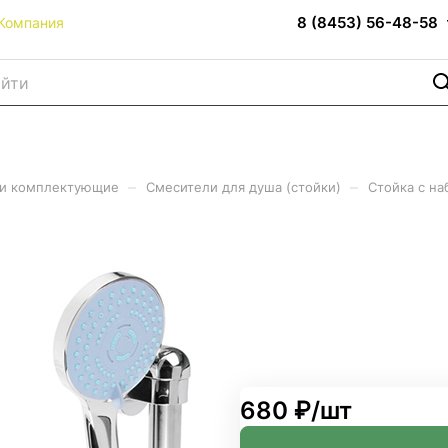
8 (8453) 56-48-58
Компания
–
–
 и комплектующие
Смесители для душа (стойки)
Стойка с на
ша, лейка 5 реж. шланг 150
680 ₽/
шт