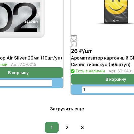
26 ₽/
шт
р Air Silver 20мл (10шт/уп)
Ароматизатор картонный 
Смайл гибискус (50шт/уп)
ичии
Арт.
AC-0215
Есть в наличии
Арт.
ST-0401
В корзину
В корзину
Загрузить еще
1
2
3