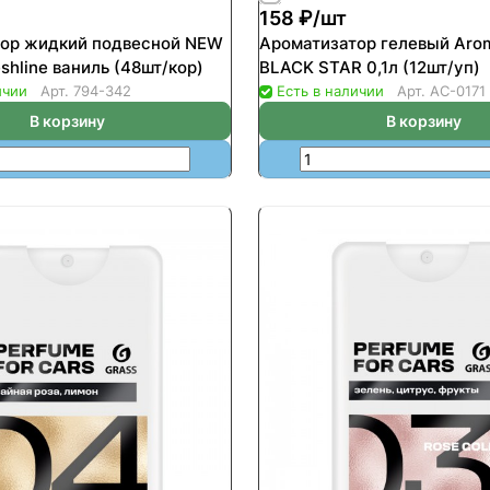
158 ₽/
шт
ор жидкий подвесной NEW
Ароматизатор гелевый Aro
hline ваниль (48шт/кор)
BLACK STAR 0,1л (12шт/уп)
ичии
Арт.
794-342
Есть в наличии
Арт.
АС-0171
В корзину
В корзину