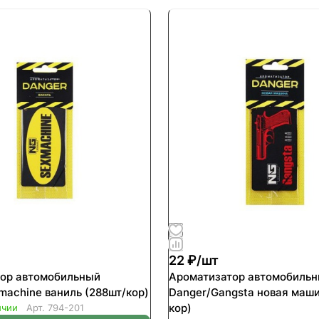
22 ₽/
шт
ор автомобильный
Ароматизатор автомобиль
machine ваниль (288шт/кор)
Danger/Gangsta новая маши
кор)
ичии
Арт.
794-201