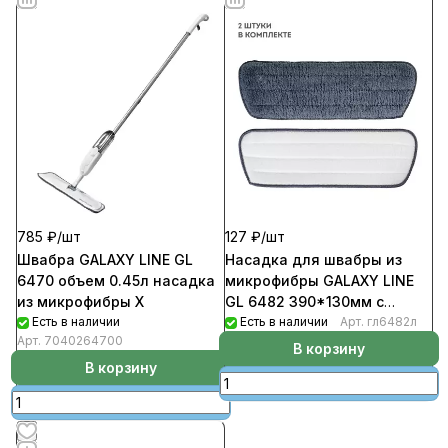
785 ₽/
шт
127 ₽/
шт
Швабра GALAXY LINE GL
Насадка для швабры из
6470 объем 0.45л насадка
микрофибры GALAXY LINE
из микрофибры Х
GL 6482 390*130мм с
Есть в наличии
распылителем (2шт/комп)
Есть в наличии
Арт.
гл6482л
Арт.
7040264700
В корзину
В корзину