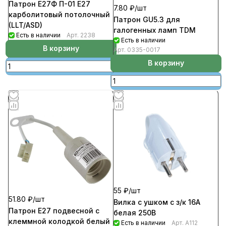
Патрон Е27Ф П-01 Е27
7.80 ₽/
шт
карболитовый потолочный
Патрон GU5.3 для
(LLT/ASD)
галогенных ламп TDM
Есть в наличии
Арт.
2238
Есть в наличии
В корзину
Арт.
0335-0017
В корзину
55 ₽/
шт
51.80 ₽/
шт
Вилка с ушком с з/к 16А
Патрон Е27 подвесной с
белая 250В
клеммной колодкой белый
Есть в наличии
Арт.
A112