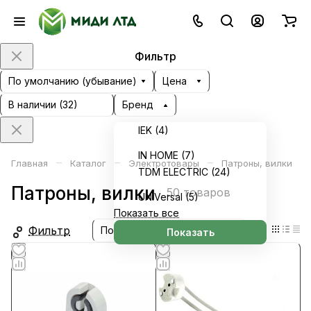
Фильтр
По умолчанию (убывание)
Цена
В наличии (
32
)
Бренд
IEK (
4
)
IN HOME (
7
)
–
–
–
Главная
Каталог
Электротовары
Патроны, вилки
TDM ELECTRIC (
24
)
Патроны, вилки
50 товаров
UNIVersal (
5
)
Показать все
Фильтр
По умолчанию (убывание)
Показать