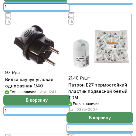
97 ₽/
шт
21.40 ₽/
шт
Вилка каучук угловая
Патрон Е27 термостойкий
однофазная 1/40
пластик подвесной белый
Есть в наличии
Арт.
1241
TDM
В корзину
Есть в наличии
Арт.
0335-0007
В корзину