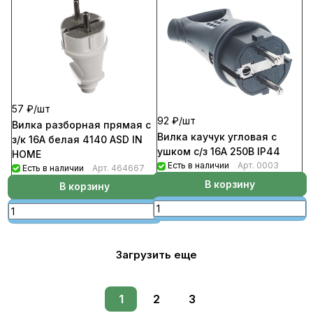
57 ₽/
шт
92 ₽/
шт
Вилка разборная прямая с
Вилка каучук угловая с
з/к 16А белая 4140 ASD IN
ушком с/з 16А 250В IP44
HOME
Есть в наличии
Арт.
0003
Есть в наличии
Арт.
464667
В корзину
В корзину
Загрузить еще
1
2
3