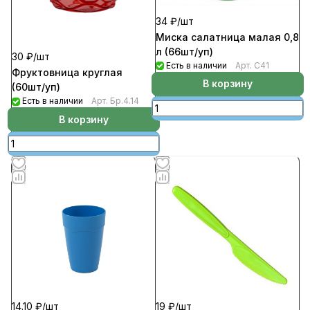
34 ₽/
шт
Миска салатница малая 0,8
л (66шт/уп)
30 ₽/
шт
Есть в наличии
Арт.
С41
Фруктовница круглая
В корзину
(60шт/уп)
Есть в наличии
Арт.
Бр.4.14
В корзину
14.10 ₽/
шт
19 ₽/
шт