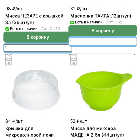
98 ₽/
шт
82 ₽/
шт
Миска ЧЕЗАРЕ с крышкой
Масленка ТАИРА (12шт/уп)
3л (36шт/уп)
Есть в наличии
Арт.
С62
Есть в наличии
Арт.
С443
В корзину
В корзину
84 ₽/
шт
52 ₽/
шт
Крышка для
Миска для миксера
микроволновой печи
МАДЕНА 2,6л (44шт/уп)