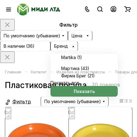
Фильтр
По умолчанию (убывание)
Цена
В наличии (
36
)
Бренд
Martika (
1
)
Мартика (
43
)
–
–
–
Главная
Каталог
Изделия из пластмассы
Товары для
Фирма Бриг (
21
)
Показать все
Пластиковая посуда
70 товаров
Показать
Фильтр
По умолчанию (убывание)