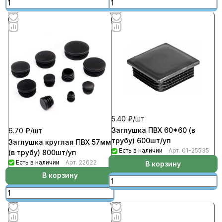
5.40 ₽/
шт
Заглушка ПВХ 60*60 (в
6.70 ₽/
шт
трубу) 600шт/уп
Заглушка круглая ПВХ 57мм
Есть в наличии
Арт.
01-25535
(в трубу) 800шт/уп
Есть в наличии
Арт.
22622
В корзину
В корзину