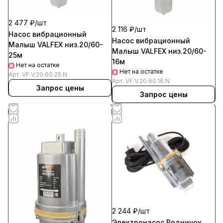
2 477 ₽/
шт
2 116 ₽/
шт
Насос вибрационный
Насос вибрационный
Малыш VALFEX низ.20/60-
Малыш VALFEX низ.20/60-
25м
16м
Нет на остатке
Нет на остатке
Арт.
VF.V.20.60.25.N
Арт.
VF.V.20.60.16.N
Запрос цены
Запрос цены
2 244 ₽/
шт
Электронасос Родничок