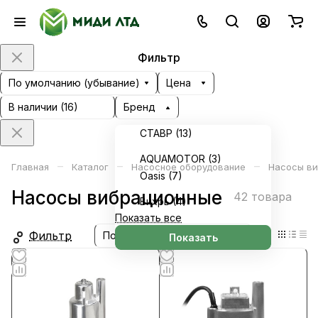
Фильтр
По умолчанию (убывание)
Цена
В наличии (
16
)
Бренд
СТАВР (
13
)
AQUAMOTOR (
3
)
–
–
–
Главная
Каталог
Насосное оборудование
Насосы в
Oasis (
7
)
Насосы вибрационные
42 товара
Вихрь (
4
)
Показать все
Фильтр
По умолчанию (убывание)
Показать