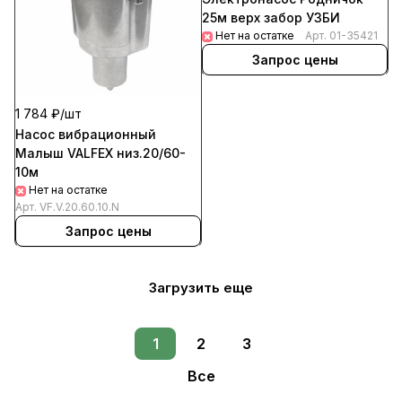
25м верх забор УЗБИ
Нет на остатке
Арт.
01-35421
Запрос цены
1 784 ₽/
шт
Насос вибрационный
Малыш VALFEX низ.20/60-
10м
Нет на остатке
Арт.
VF.V.20.60.10.N
Запрос цены
Загрузить еще
1
2
3
Все