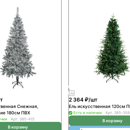
т
2 364 ₽/
шт
твенная Снежная,
Ель искусственная 120см 
ие 180см ПВХ
Есть в наличии
Арт.
385-358
ичии
Арт.
385-415
В корзину
В корзину