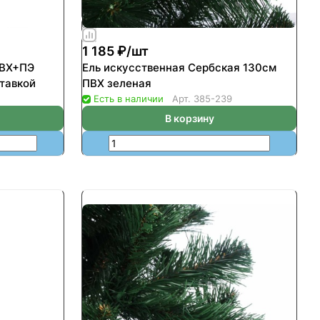
1 185 ₽/
шт
ПВХ+ПЭ
Ель искусственная Сербская 130см
тавкой
ПВХ зеленая
Есть в наличии
Арт.
385-239
В корзину