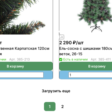
т
2 290 ₽/
шт
твенная Карпатская 120см
Ель-сосна с шишками 180см
я
веток, 26-15
ичии
Арт.
385-213
Есть в наличии
Арт.
385-411
В корзину
В корзину
Загрузить еще
1
2