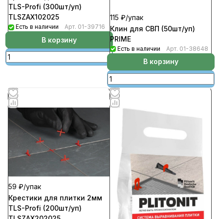
TLS-Profi (300шт/уп)
TLSZAX102025
115 ₽/
упак
Есть в наличии
Арт.
01-39716
Клин для СВП (50шт/уп)
PRIME
В корзину
Есть в наличии
Арт.
01-38648
В корзину
59 ₽/
упак
Крестики для плитки 2мм
TLS-Profi (200шт/уп)
TLSZAX202025