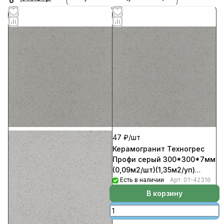
47 ₽/
шт
Керамогранит Техногрес
Профи серый 300*300*7мм
(0,09м2/шт)(1,35м2/уп)
(15шт/уп)(780шт/пал) 2Сорт
Есть в наличии
Арт.
01-42316
В корзину