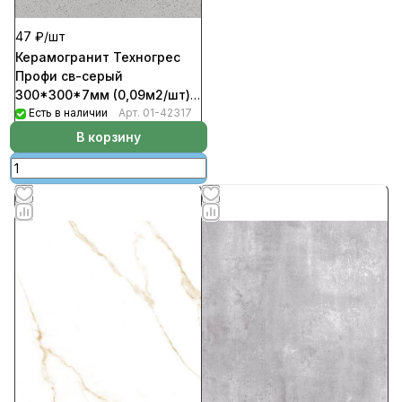
47 ₽/
шт
Керамогранит Техногрес
Профи св-серый
300*300*7мм (0,09м2/шт)
(1,35м2/уп)(15шт/уп)(780шт/
Есть в наличии
Арт.
01-42317
пал) 2Сорт
В корзину