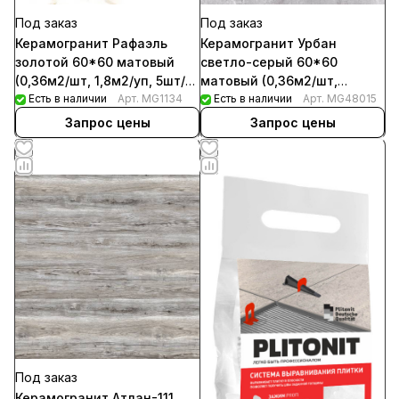
Под заказ
Под заказ
Керамогранит Рафаэль
Керамогранит Урбан
золотой 60*60 матовый
светло-серый 60*60
(0,36м2/шт, 1,8м2/уп, 5шт/
матовый (0,36м2/шт,
уп) Х
Есть в наличии
Арт.
MG1134
1,44м2/уп, 4шт/уп)
Есть в наличии
Арт.
MG48015
Запрос цены
Запрос цены
Под заказ
Керамогранит Атлан-111