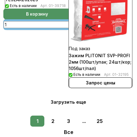
Есть в наличии
Арт.
01-39718
В корзину
Под заказ
Зажим PLITONIT SVP-PROFI
2мм (100шт/упак; 24шт/кор;
1056шт/пал)
Есть в наличии
Арт.
01-32195
Запрос цены
Загрузить еще
1
2
3
...
25
Все