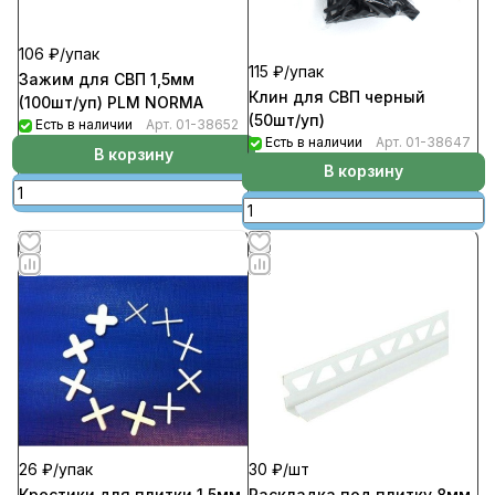
106 ₽/
упак
115 ₽/
упак
Зажим для СВП 1,5мм
Клин для СВП черный
(100шт/уп) PLM NORMA
(50шт/уп)
Есть в наличии
Арт.
01-38652
Есть в наличии
Арт.
01-38647
В корзину
В корзину
26 ₽/
упак
30 ₽/
шт
Крестики для плитки 1,5мм
Раскладка под плитку 8мм