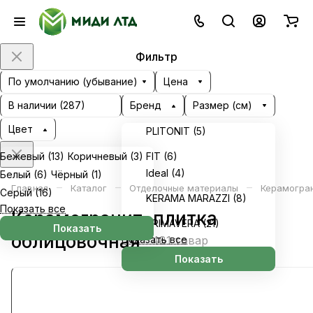
Фильтр
По умолчанию (убывание)
Цена
В наличии (
287
)
Бренд
Размер (см)
Цвет
PLITONIT (
5
)
Бежевый (
13
)
Коричневый (
3
)
FIT (
6
)
Ideal (
4
)
Белый (
6
)
Чёрный (
1
)
–
–
–
Главная
Каталог
Отделочные материалы
Керамогран
Серый (
16
)
KERAMA MARAZZI (
8
)
Показать все
Керамогранит, плитка
PRIMAVERA (
21
)
Показать
облицовочная
Показать все
481 товар
Показать