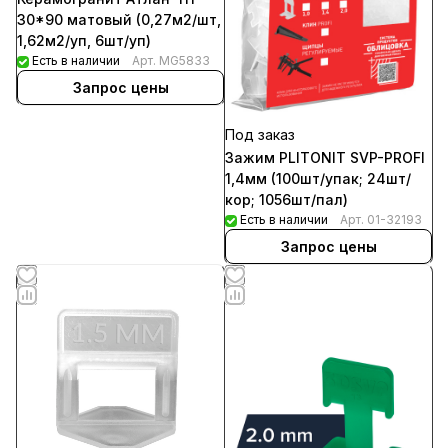
30*90 матовый (0,27м2/шт,
1,62м2/уп, 6шт/уп)
Есть в наличии
Арт.
MG5833
Запрос цены
Под заказ
Зажим PLITONIT SVP-PROFI
1,4мм (100шт/упак; 24шт/
кор; 1056шт/пал)
Есть в наличии
Арт.
01-32193
Запрос цены