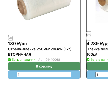
180 ₽/
шт
4 289 ₽/
р
Стрейч-плёнка 250мм*20мкм (1кг)
Плёнка пол
ВТОРИЧНАЯ
100м/
Есть в наличии
Арт.
01-40068
Есть в нал
В корзину