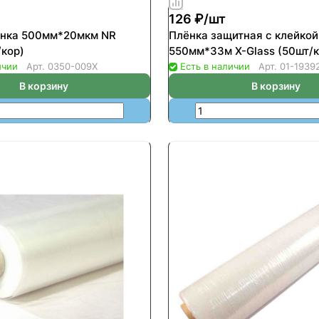
126 ₽/
шт
ёнка 500мм*20мкм NR
Плёнка защитная с клейкой
/кор)
550мм*33м X-Glass (50шт/к
ичии
Арт.
0350-009Х
Есть в наличии
Арт.
01-1939
В корзину
В корзину