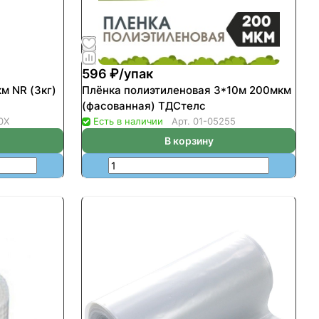
596 ₽/
упак
м NR (3кг)
Плёнка полиэтиленовая 3*10м 200мкм
(фасованная) ТДСтелс
0Х
Есть в наличии
Арт.
01-05255
В корзину