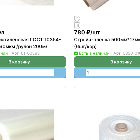
ул
780 ₽/
шт
иэтиленовая ГОСТ 10354-
Стрейч-плёнка 500мм*17мк
82 марки Н 60мкм /рулон 200м/
(6шт/кор)
ичии
Арт.
01-00593
Есть в наличии
Арт.
0350-01
В корзину
В корзину