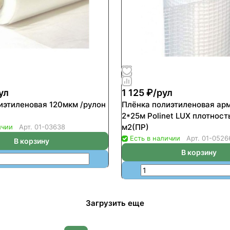
ул
1 125 ₽/
рул
иэтиленовая 120мкм /рулон
Плёнка полиэтиленовая ар
2*25м Роlinet LUX плотност
м2(ПР)
ичии
Арт.
01-03638
Есть в наличии
Арт.
01-0526
В корзину
В корзину
Загрузить еще