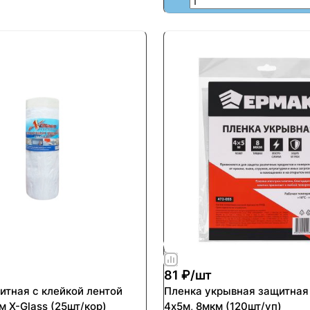
81 ₽/
шт
итная с клейкой лентой
Пленка укрывная защитна
 X-Glass (25шт/кор)
4х5м, 8мкм (120шт/уп)