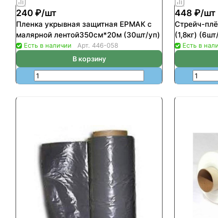
240 ₽/
шт
448 ₽/
шт
Пленка укрывная защитная ЕРМАК с
Стрейч-пл
малярной лентой350см*20м (30шт/уп)
(1,8кг) (6шт
Есть в наличии
Арт.
446-058
Есть в нал
В корзину