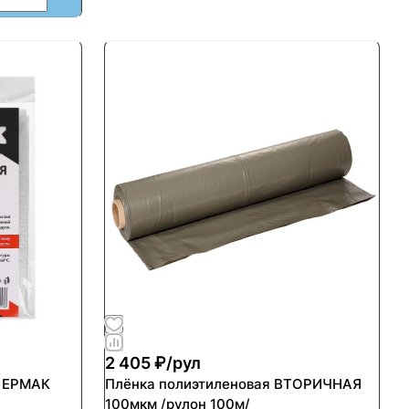
2 405 ₽/
рул
я ЕРМАК
Плёнка полиэтиленовая ВТОРИЧНАЯ
100мкм /рулон 100м/