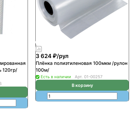
3 624 ₽/
рул
мированная
Плёнка полиэтиленовая 100мкм /рулон
ь 120гр/
100м/
Есть в наличии
Арт.
01-00257
6
В корзину