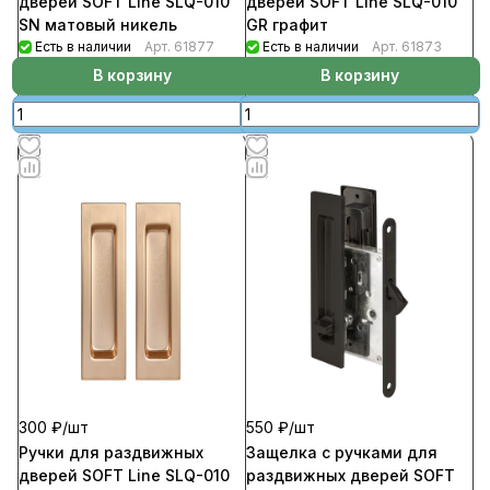
дверей SOFT Line SLQ-010
дверей SOFT Line SLQ-010
SN матовый никель
GR графит
Есть в наличии
Арт.
61877
Есть в наличии
Арт.
61873
В корзину
В корзину
300 ₽/
шт
550 ₽/
шт
Ручки для раздвижных
Защелка с ручками для
дверей SOFT Line SLQ-010
раздвижных дверей SOFT