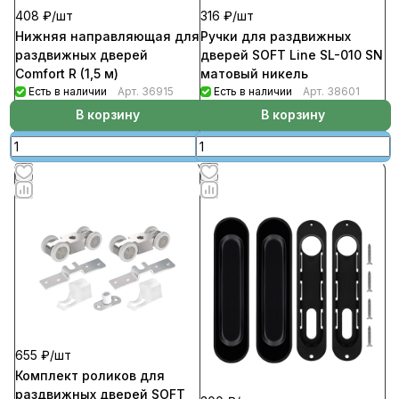
408 ₽/
шт
316 ₽/
шт
Нижняя направляющая для
Ручки для раздвижных
раздвижных дверей
дверей SOFT Line SL-010 SN
Comfort R (1,5 м)
матовый никель
Есть в наличии
Арт.
36915
Есть в наличии
Арт.
38601
В корзину
В корзину
655 ₽/
шт
Комплект роликов для
раздвижных дверей SOFT