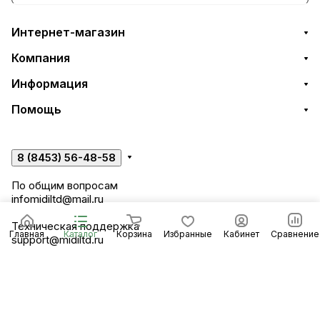
Интернет-магазин
Компания
Информация
Помощь
8 (8453) 56-48-58
По общим вопросам
infomidiltd@mail.ru
Техническая поддержка
Главная
Каталог
Корзина
Избранные
Кабинет
Сравнение
support@midiltd.ru
Энгельсский район, посёлок Пробуждение,
строение 3