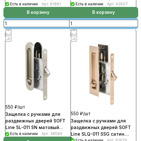
Есть в наличии
Арт.
61881
Есть в наличии
Арт.
43507
В корзину
В корзину
550 ₽/
шт
550 ₽/
шт
Защелка с ручками для
Защелка с ручками для
раздвижных дверей SOFT
раздвижных дверей SOFT
Line SL-011 SN матовый
Line SLQ-011 SSG сатин.
никель
Есть в наличии
Арт.
38599
золото
Есть в наличии
Арт.
61879