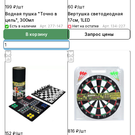
199 ₽/
шт
60 ₽/
шт
Водная пушка "Точно в
Вертушка светодиодная
цель", 300мл
17см, 1LED
Есть в наличии
Арт.
277-147
Нет на остатке
Арт.
134-227
В корзину
Запрос цены
816 ₽/
шт
152 ₽/
шт