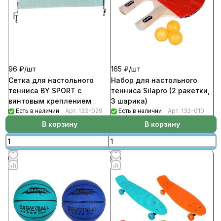
96 ₽/
шт
165 ₽/
шт
Сетка для настольного
Набор для настольного
тенниса BY SPORT с
тенниса Silapro (2 ракетки,
винтовым креплением
3 шарика)
120х11,5см
Есть в наличии
Арт.
132-029
Есть в наличии
Арт.
132-010
В корзину
В корзину