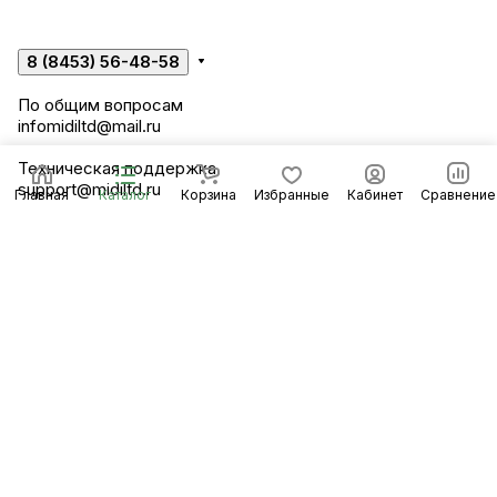
8 (8453) 56-48-58
По общим вопросам
infomidiltd@mail.ru
Техническая поддержка
support@midiltd.ru
Главная
Каталог
Корзина
Избранные
Кабинет
Сравнение
Энгельсский район, посёлок Пробуждение,
строение 3
© 2026 Компания «Миди ЛТД»