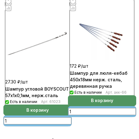
172 ₽/
шт
Шампур для люля-кебаб
450х18мм нерж. сталь,
27.30 ₽/
шт
деревянная ручка
Шампур угловой BOYSCOUT
Есть в наличии
Арт.
акк-66
57х1х0,1мм, нерж.сталь
В корзину
Есть в наличии
Арт.
61023
В корзину