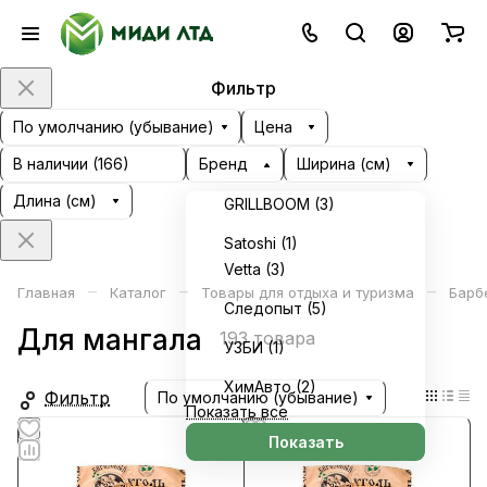
Фильтр
По умолчанию (убывание)
Цена
В наличии (
166
)
Бренд
Ширина (см)
Длина (см)
GRILLBOOM (
3
)
Satoshi (
1
)
Vetta (
3
)
–
–
–
Главная
Каталог
Товары для отдыха и туризма
Барб
Следопыт (
5
)
Для мангала
193 товара
УЗБИ (
1
)
ХимАвто (
2
)
Фильтр
По умолчанию (убывание)
Показать все
Показать