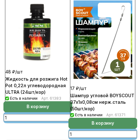
48 ₽/
шт
Жидкость для розжига Hot
Pot 0,22л углеводородная
17 ₽/
шт
ULTRA (24шт/кор)
Шампур угловой BOYSCOUT
Есть в наличии
Арт.
61383
37х1х0,08см нерж.сталь
В корзину
(50шт/кор)
Есть в наличии
Арт.
61371
В корзину