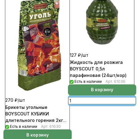
127 ₽/
шт
Жидкость для розжига
BOYSCOUT 0,5л
парафиновая (24шт/кор)
Есть в наличии
Арт.
61036
В корзину
270 ₽/
шт
Брикеты угольные
BOYSCOUT КУБИКИ
длительного горения 2кг
(200шт/кор)
Есть в наличии
Арт.
61630
В корзину