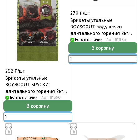
270 ₽/
шт
Брикеты угольные
BOYSCOUT подушечки
длительного горения 2кг
(287шт/кор)
Есть в наличии
Арт.
61635
В корзину
292 ₽/
шт
Брикеты угольные
BOYSCOUT БРУСКИ
длительного горения 2кг
(287шт/кор)
Есть в наличии
Арт.
61556
В корзину