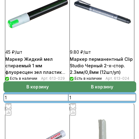
45 ₽/
шт
9.80 ₽/
шт
Маркер Жидкий мел
Маркер перманентный Clip
стираемый 1 мм
Studio Черный 2-х-стор.
флуоресцен зел пластик
2.3мм/0,8мм (12шт/уп)
чернила
Есть в наличии
Арт.
613-029
Есть в наличии
Арт.
613-024
В корзину
В корзину