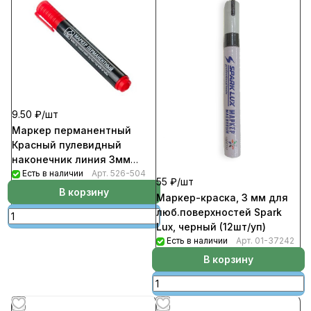
9.50 ₽/
шт
Маркер перманентный
Красный пулевидный
наконечник линия 3мм
(24шт/уп)
Есть в наличии
Арт.
526-504
55 ₽/
шт
В корзину
Маркер-краска, 3 мм для
люб.поверхностей Spark
Lux, черный (12шт/уп)
Есть в наличии
Арт.
01-37242
В корзину