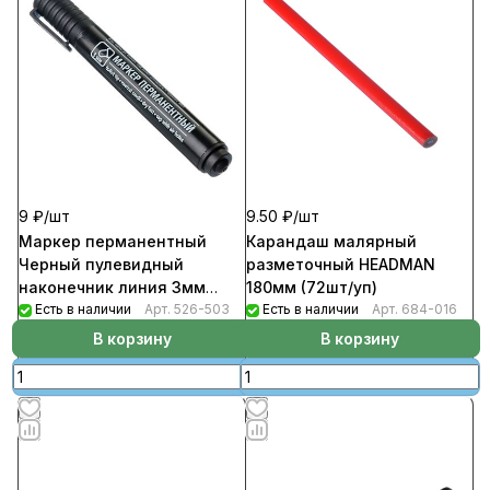
9 ₽/
шт
9.50 ₽/
шт
Маркер перманентный
Карандаш малярный
Черный пулевидный
разметочный HEADMAN
наконечник линия 3мм
180мм (72шт/уп)
(24шт/уп)
Есть в наличии
Арт.
526-503
Есть в наличии
Арт.
684-016
В корзину
В корзину