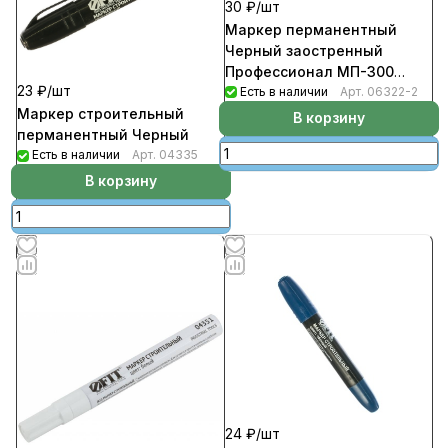
30 ₽/
шт
Маркер перманентный
Черный заостренный
Профессионал МП-300
23 ₽/
шт
ЗУБР 2мм (12шт/уп)
Есть в наличии
Арт.
06322-2
Маркер строительный
В корзину
перманентный Черный
Есть в наличии
Арт.
04335
В корзину
24 ₽/
шт