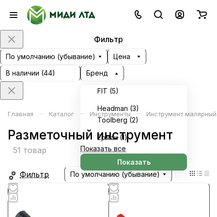
Фильтр
По умолчанию (убывание)
Цена
В наличии (
44
)
Бренд
FIT (
5
)
Headman (
3
)
–
–
–
Главная
Каталог
Инструменты
Инструмент малярный
Toolberg (
2
)
Разметочный инструмент
Ермак (
1
)
Показать все
51 товар
Показать
Фильтр
По умолчанию (убывание)