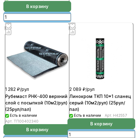
В корзину
1 282 ₽/
рул
2 089 ₽/
рул
Рубемаст РНК-400 верхний
Линокром ТКП 10*1 сланец
слой с посыпкой (10м2/рул)
серый (10м2/рул) (25рул/
(25рул/пал)
пал)
Есть в наличии
Есть в наличии
Арт.
Н42557
Арт.
ТП00402340
В корзину
В корзину