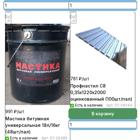
781 ₽/
шт
Профнастил С8
0,35х1220х2000
оцинкованный (100шт/пал)
Есть в наличии
Арт.
01-09144
991 ₽/
шт
В корзину
Мастика битумная
универсальная 18л/16кг
(48шт/пал)
Есть в наличии
Арт.
01-29485