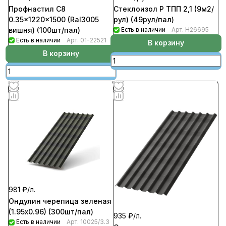
Профнастил C8
Стеклоизол Р ТПП 2,1 (9м2/
0.35x1220x1500 (Ral3005
рул) (49рул/пал)
вишня) (100шт/пал)
Есть в наличии
Арт.
Н26695
Есть в наличии
Арт.
01-22521
В корзину
В корзину
981 ₽/
л.
Ондулин черепица зеленая
(1.95х0.96) (300шт/пал)
935 ₽/
л.
Есть в наличии
Арт.
10025/3.3