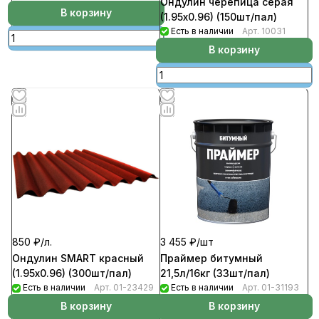
Ондулин черепица серая
В корзину
(1.95х0.96) (150шт/пал)
Есть в наличии
Арт.
10031
В корзину
850 ₽/
л.
3 455 ₽/
шт
Ондулин SMART красный
Праймер битумный
(1.95х0.96) (300шт/пал)
21,5л/16кг (33шт/пал)
Есть в наличии
Арт.
01-23429
Есть в наличии
Арт.
01-31193
В корзину
В корзину