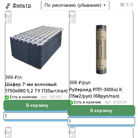
Фильтр
По умолчанию (убывание)
399 ₽/
л.
398 ₽/
рул
Шифер 7-ми волновый
Рубероид РПП-300(о) К
1750х980 5,2 ТУ (135шт/пал)
(15м2/рул) (68рул/пал)
Есть в наличии
Арт.
100491
Есть в наличии
Арт.
632574
В корзину
В корзину