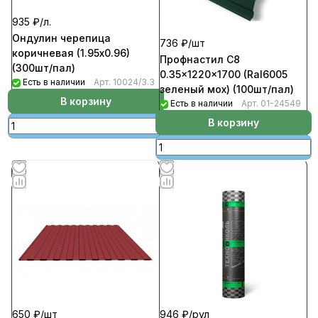
935 ₽/
л.
Ондулин черепица
736 ₽/
шт
коричневая (1.95х0.96)
Профнастил C8
(300шт/пал)
0.35x1220x1700 (Ral6005
Есть в наличии
Арт.
10024/3.3
зеленый мох) (100шт/пал)
В корзину
Есть в наличии
Арт.
01-24549
В корзину
650 ₽/
шт
946 ₽/
рул