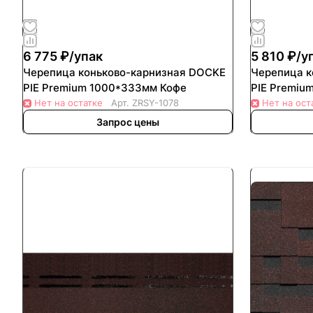
6 775 ₽/
упак
5 810 ₽/
у
Черепица коньково-карнизная DOCKE
Черепица кон
PIE Premium 1000*333мм Кофе
PIE Premiu
Нет на остатке
Арт.
ZRSY-1078
Нет на ост
Запрос цены