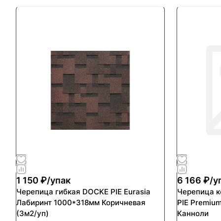
1 150 ₽/
упак
6 166 ₽/
у
Черепица гибкая DOCKE PIE Eurasia
Черепица кон
Лабиринт 1000*318мм Коричневая
PIE Premiu
(3м2/уп)
Канноли