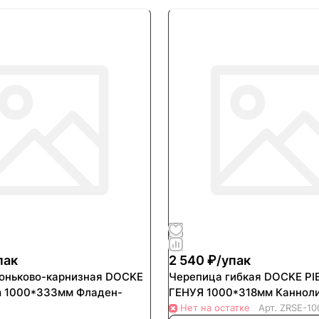
пак
2 540 ₽/
упак
ьково-карнизная DOCKE
Черепица гибкая DOCKE PI
m 1000*333мм Фладен-
ГЕНУЯ 1000*318мм Канноли
Нет на остатке
Арт.
ZRSE-10