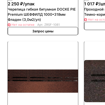
2 250 ₽/
упак
1 017 ₽/
ш
Черепица гибкая битумная DOCKE PIE
Проходной
Premium ШЕФФИЛД 1000*318мм
Темно-кор
Фладен (3,0м2/уп)
Нет на ост
Нет на остатке
Арт.
ZRSF-1081
Запрос цены