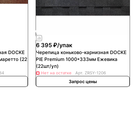
6 395 ₽/
упак
OCKE
Черепица коньково-карнизная DOCKE
маретто (22
PIE Premium 1000*333мм Ежевика
(22шт/уп)
84
Нет на остатке
Арт.
ZRSY-1206
Запрос цены