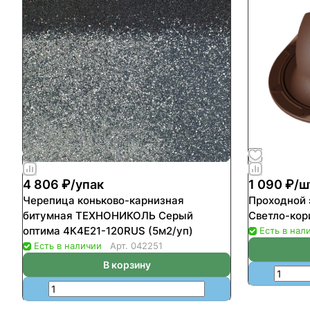
4 806 ₽/
упак
1 090 ₽/
ш
Черепица коньково-карнизная
Проходной
битумная ТЕХНОНИКОЛЬ Серый
Светло-кор
оптима 4К4Е21-120RUS (5м2/уп)
Есть в нал
Есть в наличии
Арт.
042251
В корзину