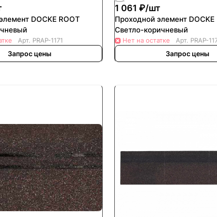
т
1 061 ₽/
шт
 элемент DOCKE ROOT
Проходной элемент DOCKE
ичневый
Светло-коричневый
атке
Арт.
PRAP-1171
Нет на остатке
Арт.
PRAP-11
Запрос цены
Запрос цены