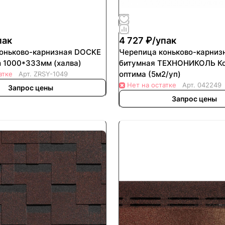
пак
4 727 ₽/
упак
ьково-карнизная DOCKE
Черепица коньково-карниз
m 1000*333мм (халва)
битумная ТЕХНОНИКОЛЬ К
оптима (5м2/уп)
атке
Арт.
ZRSY-1049
Нет на остатке
Арт.
042249
Запрос цены
Запрос цены