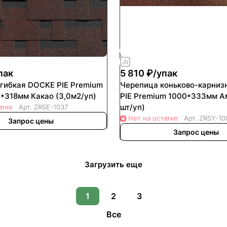
пак
5 810 ₽/
упак
гибкая DOCKE PIE Premium
Черепица коньково-карнизная D
*318мм Какао (3,0м2/уп)
PIE Premium 1000*333мм А
шт/уп)
атке
Арт.
ZRSE-1037
Нет на остатке
Арт.
ZRSY-10
Запрос цены
Запрос цены
Загрузить еще
1
2
3
Все