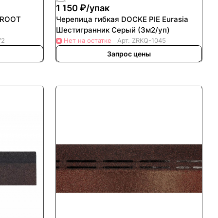
1 150 ₽/
упак
 ROOT
Черепица гибкая DOCKE PIE Eurasia
Шестигранник Серый (3м2/уп)
72
Нет на остатке
Арт.
ZRKQ-1045
Запрос цены