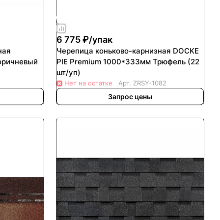
6 775 ₽/
упак
ная
Черепица коньково-карнизная DOCKE
оричневый
PIE Premium 1000*333мм Трюфель (22
шт/уп)
Нет на остатке
Арт.
ZRSY-1082
Запрос цены