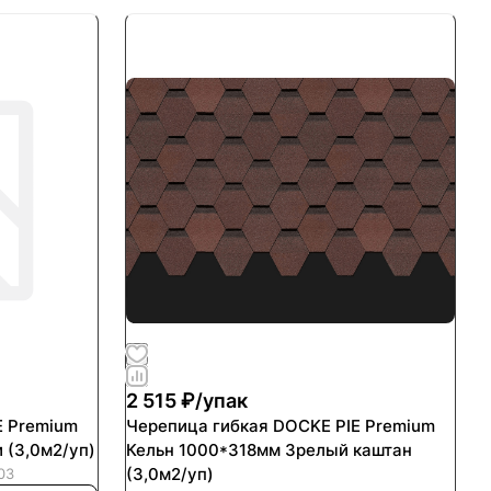
2 515 ₽/
упак
E Premium
Черепица гибкая DOCKE PIE Premium
 (3,0м2/уп)
Кельн 1000*318мм Зрелый каштан
(3,0м2/уп)
03