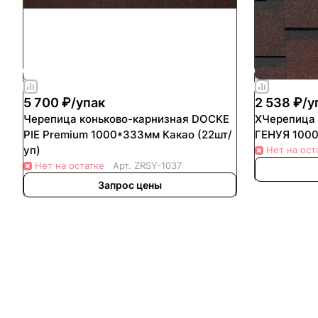
5 700 ₽/
упак
2 538 ₽/
у
Черепица коньково-карнизная DOCKE
ХЧерепица 
PIE Premium 1000*333мм Какао (22шт/
ГЕНУЯ 1000
уп)
Нет на ост
Нет на остатке
Арт.
ZRSY-1037
Запрос цены