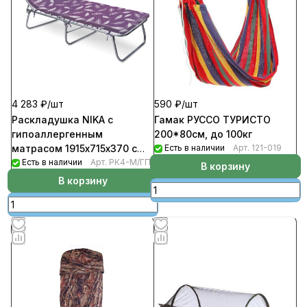
4 283 ₽/
шт
590 ₽/
шт
Раскладушка NIKA с
Гамак РУССО ТУРИСТО
гипоаллергенным
200*80см, до 100кг
матрасом 1915х715х370 с
Есть в наличии
Арт.
121-019
графическими перьями
Есть в наличии
Арт.
РК4-М/ГП
В корзину
В корзину