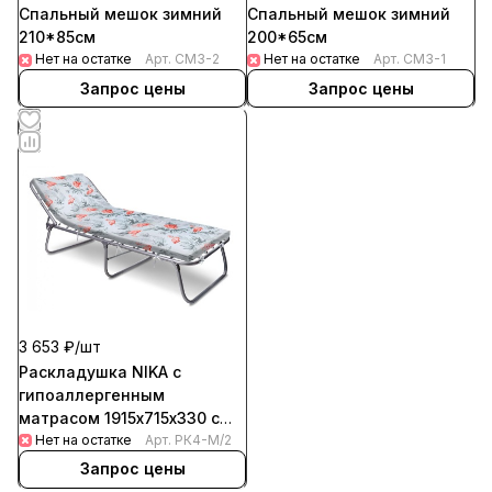
Спальный мешок зимний
Спальный мешок зимний
200*65см
210*85см
Нет на остатке
Арт.
СМЗ-1
Нет на остатке
Арт.
СМЗ-2
Запрос цены
Запрос цены
3 653 ₽/
шт
Раскладушка NIKA с
гипоаллергенным
матрасом 1915х715х330 с
фламинго
Нет на остатке
Арт.
РК4-М/2
Запрос цены