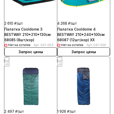
2 610 ₽/
шт
4 268 ₽/
шт
Палатка Cooldome 3
Палатка Cooldome 4
BESTWAY 210*210*130см
BESTWAY 210*240*100см
68085 (8шт/кор)
68087 (12шт/кор) ХХ
Нет на остатке
Арт.
041-003
Нет на остатке
Арт.
041-005
Запрос цены
Запрос цены
1 926 ₽/
шт
2 497 ₽/
шт