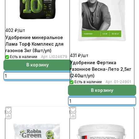
402 ₽/
шт
Удобрение минеральное
Лама Торф Комплекс для
газонов 3кг (8шт/уп)
431 ₽/
шт
Есть в наличии
Арт.
Lt024679
Удобрение Фертика
В корзину
газонное Весна-Лето 2,5кг
(240шт/уп)
Есть в наличии
Арт.
01-24901
В корзину