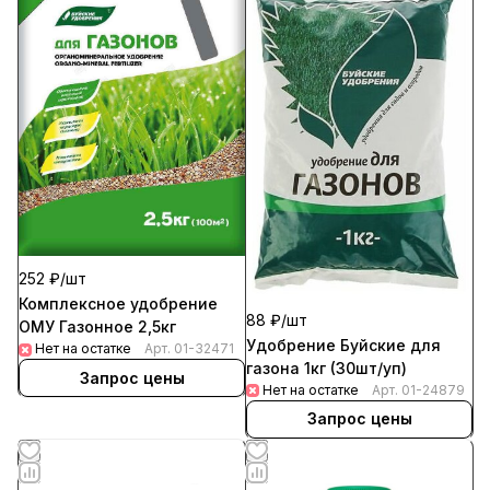
252 ₽/
шт
Комплексное удобрение
88 ₽/
шт
ОМУ Газонное 2,5кг
Удобрение Буйские для
Нет на остатке
Арт.
01-32471
газона 1кг (30шт/уп)
Запрос цены
Нет на остатке
Арт.
01-24879
Запрос цены