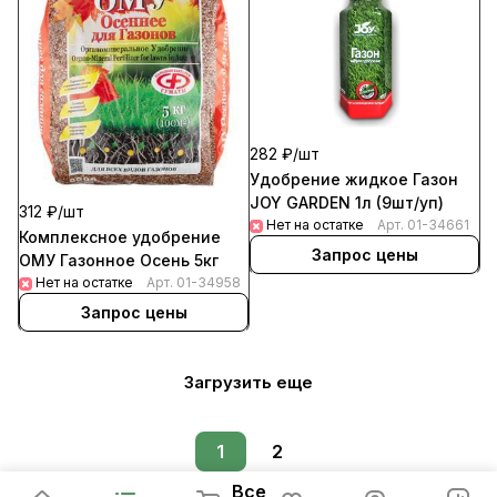
282 ₽/
шт
Удобрение жидкое Газон
JOY GARDEN 1л (9шт/уп)
312 ₽/
шт
Нет на остатке
Арт.
01-34661
Комплексное удобрение
Запрос цены
ОМУ Газонное Осень 5кг
Нет на остатке
Арт.
01-34958
Запрос цены
Загрузить еще
1
2
Все