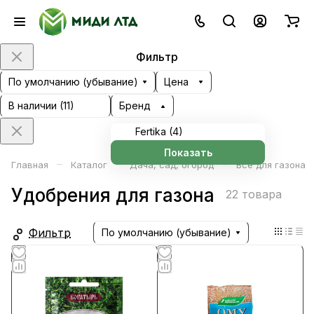
Фильтр
По умолчанию (убывание)
Цена
В наличии (
11
)
Бренд
Fertika (
4
)
Показать
–
–
–
Главная
Каталог
Дача, сад, огород
Всё для газона
Удобрения для газона
22 товара
Фильтр
По умолчанию (убывание)