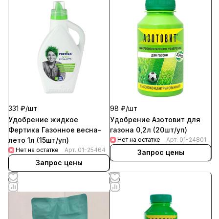
331 ₽/
шт
98 ₽/
шт
Удобрение жидкое
Удобрение Азотовит для
Фертика Газонное весна-
газона 0,2л (20шт/уп)
лето 1л (15шт/уп)
Нет на остатке
Арт.
01-24801
Нет на остатке
Арт.
01-25464
Запрос цены
Запрос цены