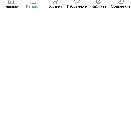
Главная
Каталог
Корзина
Избранные
Кабинет
Сравнение
Подписаться
на новости и акции
Подписаться
Интернет-магазин
Компания
Информация
Помощь
8 (8453) 56-48-58