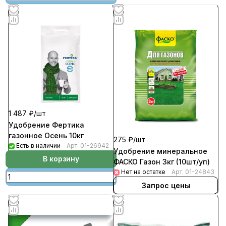
1 487 ₽/
шт
Удобрение Фертика
газонное Осень 10кг
275 ₽/
шт
Есть в наличии
Арт.
01-26942
Удобрение минеральное
В корзину
ФАСКО Газон 3кг (10шт/уп)
Нет на остатке
Арт.
01-24843
Запрос цены