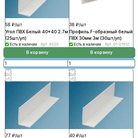
58 ₽/
шт
38 ₽/
шт
Угол ПВХ Белый 40*40 2.7м
Профиль F-образный белый
(25шт/уп)
ПВХ 30мм 3м (30шт/уп)
Есть в наличии
Арт.
4020
Есть в наличии
Арт.
01-01912
В корзину
В корзину
77 ₽/
шт
40 ₽/
шт