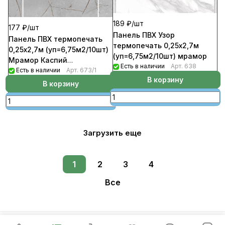
189 ₽/
шт
177 ₽/
шт
Панель ПВХ Узор
Панель ПВХ термопечать
термопечать 0,25х2,7м
0,25х2,7м (уп=6,75м2/10шт)
(уп=6,75м2/10шт) мрамор
Мрамор Каспий
Есть в наличии
Арт.
638
коричневый
Есть в наличии
Арт.
673/1
В корзину
В корзину
Загрузить еще
1
2
3
4
Все