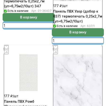
термопечать 0,25х2,7м
177 ₽/
шт
(уп=6,75м2/10шт) 347
Есть в наличии
Арт.
01-36407
Панель ПВХ Узор (добор к
637) термопечать 0,25х2,7м
В корзину
(уп=6,75м2/10шт)
Есть в наличии
Арт.
637/1
В корзину
177 ₽/
шт
Панель ПВХ Ромб