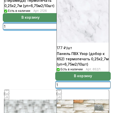
(Пирамида) термопечать
0,25х2,7м (уп=6,75м2/10шт)
Есть в наличии
Арт.
2126
В корзину
177 ₽/
шт
Панель ПВХ Узор (добор к
652) термопечать 0,25х2,7м
(уп=6,75м2/10шт)
Есть в наличии
Арт.
652/1
В корзину