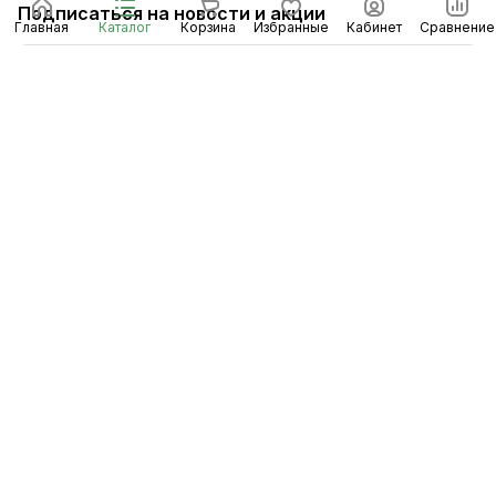
Подписаться
на новости и акции
Главная
Каталог
Корзина
Избранные
Кабинет
Сравнение
Подписаться
Интернет-магазин
Компания
Информация
Помощь
8 (8453) 56-48-58
По общим вопросам
infomidiltd@mail.ru