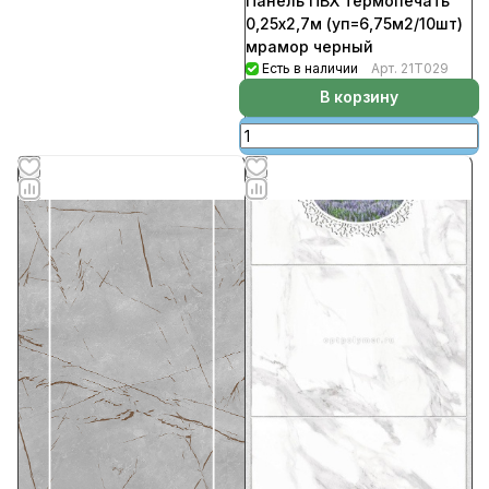
Панель ПВХ термопечать
0,25х2,7м (уп=6,75м2/10шт)
мрамор черный
Есть в наличии
Арт.
21Т029
В корзину