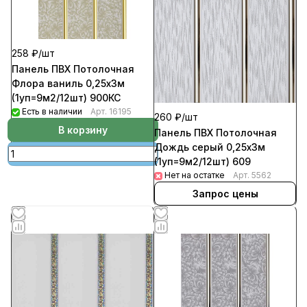
258 ₽/
шт
Панель ПВХ Потолочная
Флора ваниль 0,25х3м
(1уп=9м2/12шт) 900КС
Есть в наличии
Арт.
16195
260 ₽/
шт
В корзину
Панель ПВХ Потолочная
Дождь серый 0,25х3м
(1уп=9м2/12шт) 609
Нет на остатке
Арт.
5562
Запрос цены