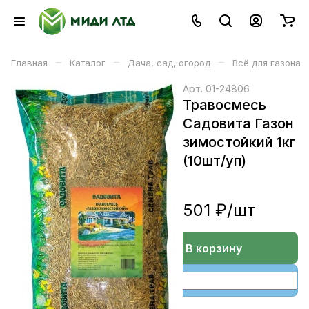
–
–
–
Главная
Каталог
Дача, сад, огород
Всё для газона
Арт.
01-24806
Травосмесь
Садовита Газон
зимостойкий 1кг
(10шт/уп)
501 ₽/
шт
В корзине
В корзину