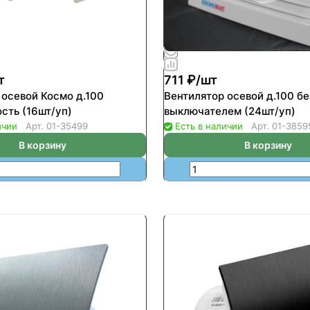
т
711 ₽/
шт
 осевой Космо д.100
Вентилятор осевой д.100 бе
сть (16шт/уп)
выключателем (24шт/уп)
ичии
Арт.
01-35499
Есть в наличии
Арт.
01-3859
В корзину
В корзину