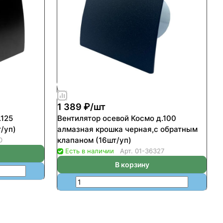
1 389 ₽/
шт
.125
Вентилятор осевой Космо д.100
/уп)
алмазная крошка черная,с обратным
клапаном (16шт/уп)
0
Есть в наличии
Арт.
01-36327
В корзину