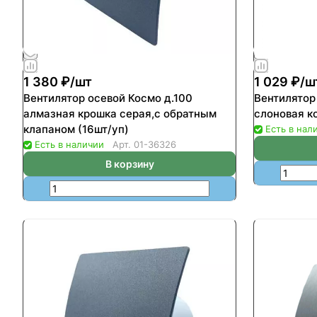
1 380 ₽/
шт
1 029 ₽/
ш
Вентилятор осевой Космо д.100
Вентилятор
алмазная крошка серая,с обратным
слоновая ко
клапаном (16шт/уп)
Есть в нал
Есть в наличии
Арт.
01-36326
В корзину