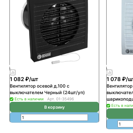
1 082 ₽/
шт
1 078 ₽/
ш
Вентилятор осевой д.100 с
Вентилятор 
выключателем Черный (24шт/уп)
выключател
шарикоподш
Есть в наличии
Арт.
01-35496
уп)
Есть в нал
В корзину