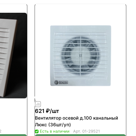
621 ₽/
шт
Вентилятор осевой д.100 канальный
Люкс (36шт/уп)
2
Есть в наличии
Арт.
01-29521