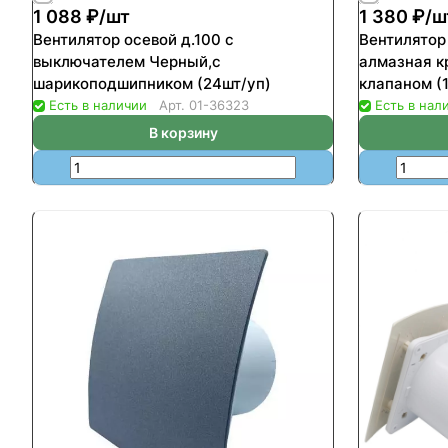
1 088 ₽/
шт
1 380 ₽/
ш
Вентилятор осевой д.100 с
Вентилятор
выключателем Черный,с
алмазная к
шарикоподшипником (24шт/уп)
клапаном (
Есть в наличии
Арт.
01-36323
Есть в нал
В корзину