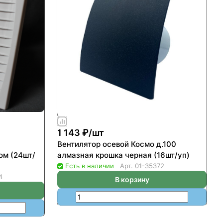
1 143 ₽/
шт
Вентилятор осевой Космо д.100
ом (24шт/
алмазная крошка черная (16шт/уп)
Есть в наличии
Арт.
01-35372
4
В корзину