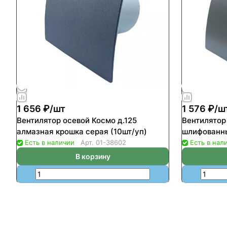
1 656 ₽/
шт
1 576 ₽/
ш
Вентилятор осевой Космо д.125
Вентилятор
алмазная крошка серая (10шт/уп)
шлифованны
Есть в наличии
Арт.
01-38602
Есть в нал
В корзину