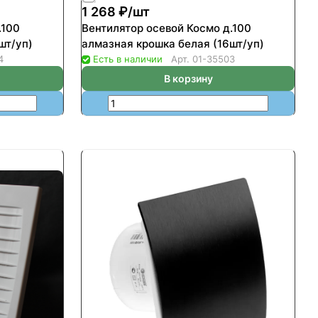
1 268 ₽/
шт
.100
Вентилятор осевой Космо д.100
шт/уп)
алмазная крошка белая (16шт/уп)
4
Есть в наличии
Арт.
01-35503
В корзину