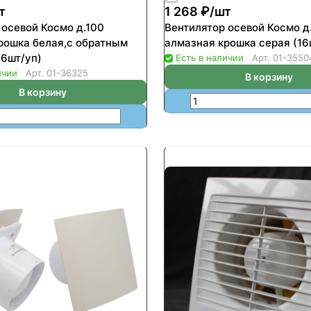
т
1 268 ₽/
шт
 осевой Космо д.100
Вентилятор осевой Космо д
рошка белая,с обратным
алмазная крошка серая (16
16шт/уп)
Есть в наличии
Арт.
01-3550
ичии
Арт.
01-36325
В корзину
В корзину