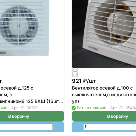
т
921 ₽/
шт
осевой д.125 с
Вентилятор осевой д.100 с
ем, с
выключателем,с индикатор
ипникомВ 125 ВКШ (16шт/
уп)
ичии
Арт.
01-36322
Есть в наличии
Арт.
01-3549
В корзину
В корзину