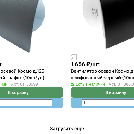
т
1 656 ₽/
шт
 осевой Космо д.125
Вентилятор осевой Космо д
й графит (10шт/уп)
шлифованный черный (10шт
ичии
Арт.
01-38599
Есть в наличии
Арт.
01-3860
В корзину
В корзину
Загрузить еще