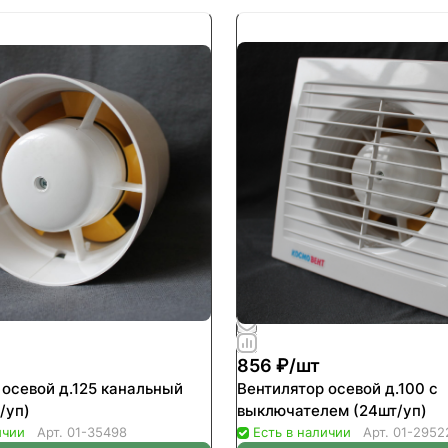
856 ₽/
шт
 осевой д.125 канальный
Вентилятор осевой д.100 с
/уп)
выключателем (24шт/уп)
ичии
Арт.
01-35498
Есть в наличии
Арт.
01-2952