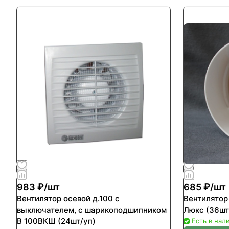
983 ₽/
шт
685 ₽/
шт
Вентилятор осевой д.100 с
Вентилятор
выключателем, с шарикоподшипником
Люкс (36шт
B 100ВКШ (24шт/уп)
Есть в нал