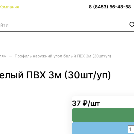
8 (8453) 56-48-58
Компания
–
лям
Профиль наружний угол белый ПВХ 3м (30шт/уп)
елый ПВХ 3м (30шт/уп)
37 ₽/
шт