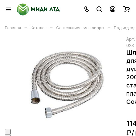
–
–
–
Главная
Каталог
Сантехнические товары
Подводка,
Арт
023
Шл
дл
ду
200
ста
пл
Со
11
₽/