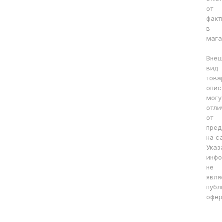
от
факт
в
мага
Вне
вид
това
опис
могу
отли
от
пред
на с
Указ
инфо
не
явля
публ
офер