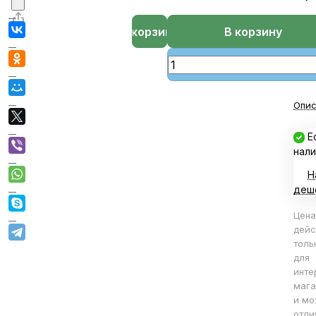
В корзине
В корзину
Опис
Е
нали
Н
деш
Цена
дейс
толь
для
инте
мага
и мо
отли