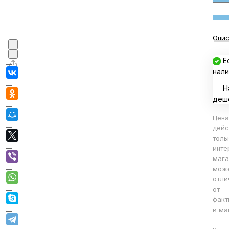
Опис
Е
нали
Н
деш
Цена
дейс
толь
инте
мага
мож
отли
от
факт
в ма