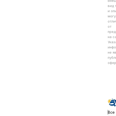
Вне
вид 
и оп
могу
отли
от
пред
на с
Указ
инфо
не я
публ
офер
Все