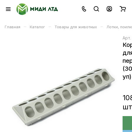
–
–
–
Главная
Каталог
Товары для животных
Лотки, поил
Арт
Ко
дл
пе
(3
уп)
10
ш
В корзине
В корзину